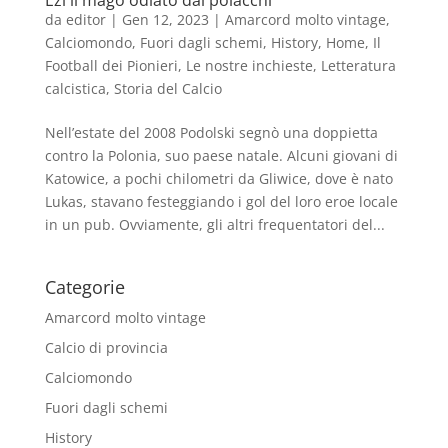
Ezi il mago odiato dai polacchi
da
editor
|
Gen 12, 2023
|
Amarcord molto vintage
,
Calciomondo
,
Fuori dagli schemi
,
History
,
Home
,
Il
Football dei Pionieri
,
Le nostre inchieste
,
Letteratura
calcistica
,
Storia del Calcio
Nell’estate del 2008 Podolski segnò una doppietta
contro la Polonia, suo paese natale. Alcuni giovani di
Katowice, a pochi chilometri da Gliwice, dove è nato
Lukas, stavano festeggiando i gol del loro eroe locale
in un pub. Ovviamente, gli altri frequentatori del...
Categorie
Amarcord molto vintage
Calcio di provincia
Calciomondo
Fuori dagli schemi
History