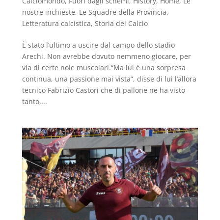
Calciomondo
,
Fuori dagli schemi
,
History
,
Home
,
Le
nostre inchieste
,
Le Squadre della Provincia
,
Letteratura calcistica
,
Storia del Calcio
È stato l’ultimo a uscire dal campo dello stadio
Arechi. Non avrebbe dovuto nemmeno giocare, per
via di certe noie muscolari.“Ma lui è una sorpresa
continua, una passione mai vista”, disse di lui l’allora
tecnico Fabrizio Castori che di pallone ne ha visto
tanto,...