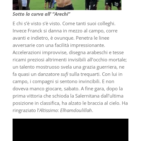
Sotto la curva all’ “Arechi”
E chi s’è visto s’è visto. Come tanti suoi colleghi.
Invece Franck si danna in mezzo al campo, corre
avanti e indietro, è ovunque. Penetra le linee
avversarie con una facilità impressionante.
Accelerazioni improvvise, disegna arabeschi e tesse
ricami preziosi altrimenti invisibili all’occhio mortale;
un talento mostruoso svela una grazia guerriera, ne
fa quasi un danzatore
sufi
sulla trequarti. Con lui in
campo, i compagni si sentono invincibili. E non
doveva manco giocare, sabato. A fine gara, dopo la
prima vittoria che schioda la Salernitana dall’ultima
posizione in classifica, ha alzato le braccia al cielo. Ha
ringraziato l’
Altissimo
:
Elhamdoulillah
.