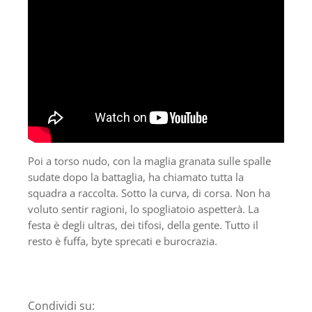
Poi a torso nudo, con la maglia granata sulle spalle
sudate dopo la battaglia, ha chiamato tutta la
squadra a raccolta. Sotto la curva, di corsa. Non ha
voluto sentir ragioni, lo spogliatoio aspetterà. La
festa è degli ultras, dei tifosi, della gente. Tutto il
resto è fuffa, byte sprecati e burocrazia.
Condividi su: