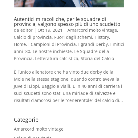
Autentici miracoli che, per le squadre di
provincia, valgono spesso più di uno scudetto
da
editor
|
Ott 19, 2021
|
Amarcord molto vintage
,
Calcio di provincia
,
Fuori dagli schemi
,
History
,
Home
,
I Campioni di Provincia
,
I grandi Derby
,
I mitici
anni '80
,
Le nostre inchieste
,
Le Squadre della
Provincia
,
Letteratura calcistica
,
Storia del Calcio
È l’unico allenatore che ha vinto due derby della
Mole nella stessa stagione, quando contro aveva la
Juve di Lippi, Baggio e Vialli. E in 40 anni di carriera i
suoi scudetti sono stati una miriade di salvezze e
risultati clamorosi per le “cenerentole” del calcio di...
Categorie
Amarcord molto vintage