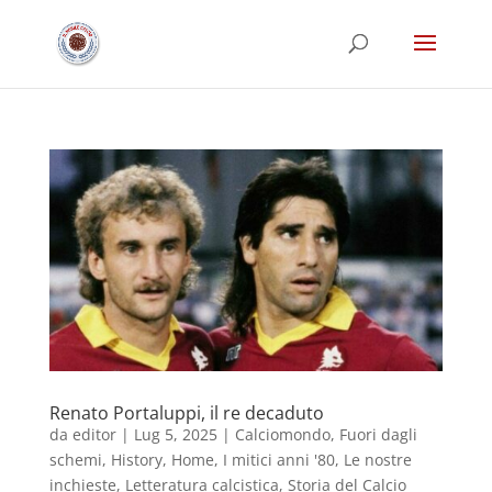
Renato Portaluppi, il re decaduto
da
editor
|
Lug 5, 2025
|
Calciomondo
,
Fuori dagli
schemi
,
History
,
Home
,
I mitici anni '80
,
Le nostre
inchieste
,
Letteratura calcistica
,
Storia del Calcio