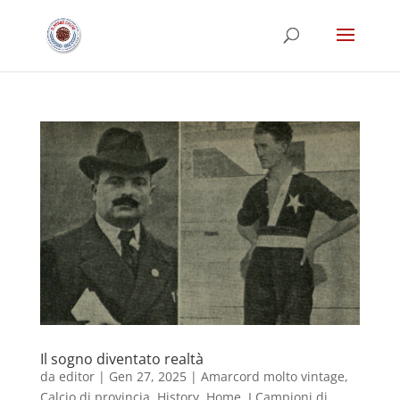
Il sogno diventato realtà
da
editor
|
Gen 27, 2025
|
Amarcord molto vintage
,
Calcio di provincia
,
History
,
Home
,
I Campioni di