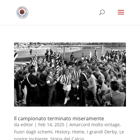
Il campionato terminato miseramente
da
editor
|
Feb 14, 2025
|
Amarcord molto vintage
,
Fuori dagli schemi
,
History
,
Home
,
I grandi Derby
,
Le
nostre inchieste
,
Storia del Calcio