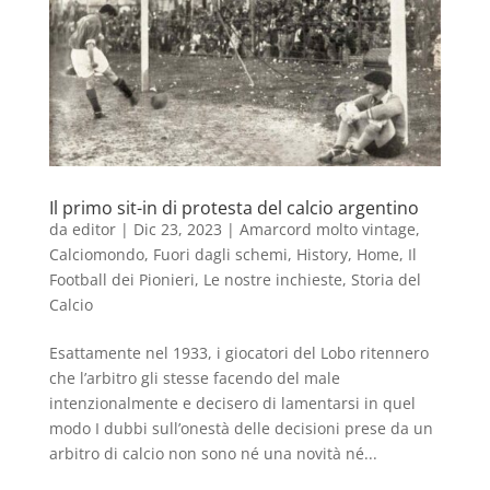
Il primo sit-in di protesta del calcio argentino
da
editor
|
Dic 23, 2023
|
Amarcord molto vintage
,
Calciomondo
,
Fuori dagli schemi
,
History
,
Home
,
Il
Football dei Pionieri
,
Le nostre inchieste
,
Storia del
Calcio
Esattamente nel 1933, i giocatori del Lobo ritennero
che l’arbitro gli stesse facendo del male
intenzionalmente e decisero di lamentarsi in quel
modo I dubbi sull’onestà delle decisioni prese da un
arbitro di calcio non sono né una novità né...