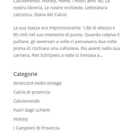
Calciomondo
,
History
,
Home
,
I mitici anni '80
,
La
nostra libreria
,
Le nostre inchieste
,
Letteratura
calcistica
,
Storia del Calcio
La sua stazza era impressionante: 1,86 di altezza e
85 chili nel suo momento di punta. Quando colpiva il
pallone, gli avversari a volte ci pensavano due volte
prima di rischiare una collisione. Più avanti nella sua
carriera, Piet Schrijvers a volte si limitava a...
Categorie
Amarcord molto vintage
Calcio di provincia
Calciomondo
Fuori dagli schemi
History
I Campioni di Provincia