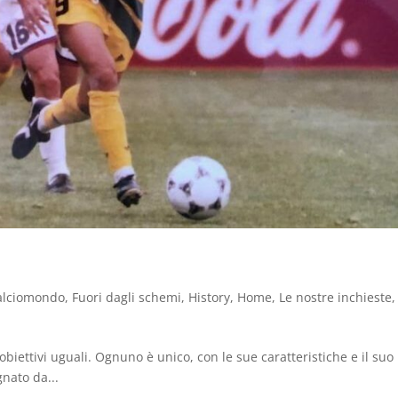
alciomondo
,
Fuori dagli schemi
,
History
,
Home
,
Le nostre inchieste
,
i uguali. Ognuno è unico, con le sue caratteristiche e il suo
gnato da...