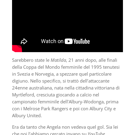
Sarebbero state le
Matilda
, 21 anni dopo, alle finali
della Coppa del Mondo femminile del 1995 tenutesi
in Svezia e Norvegia, a spezzare quel particolare
digiuno. Nello specifico, si trattò dell’attaccante
24enne australiana, nata nella cittadina vittoriana di
Myrtleford, cresciuta giocando a calcio nel
campionato femminile dell’Albury-Wodonga, prima
con i Melrose Park Rangers e poi con Albury City e
Albury United.
Era da tanto che Angela non vedeva quel gol. Sia lei
che noi l’abbiamo cercato invano su
YouTube
.