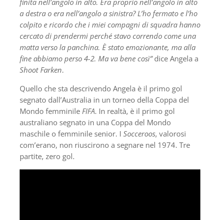
finita nell’angolo in alto. Era proprio nell’angolo in alto
a destra o era nell’angolo a sinistra? L’ho fermato e l’ho
colpito e ricordo che i miei compagni di squadra hanno
cercato di prendermi perché stavo correndo come una
matta verso la panchina. È stato emozionante, ma alla
fine abbiamo perso 4-2. Ma va bene così”
dice Angela a
Shoot Farken
.
Quello che sta descrivendo Angela è il primo gol
segnato dall’Australia in un torneo della Coppa del
Mondo femminile
FIFA
. In realtà, è il primo gol
australiano segnato in una Coppa del Mondo
maschile o femminile senior. I
Socceroos
, valorosi
com’erano, non riuscirono a segnare nel 1974. Tre
partite, zero gol.