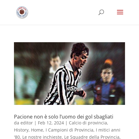
Pacione non è solo l’uomo dei gol sbagliati
da
editor
|
Feb 12, 2024
|
Calcio di provincia
,
History
,
Home
,
I Campioni di Provincia
,
I mitici anni
'80
,
Le nostre inchieste
,
Le Squadre della Provincia
,