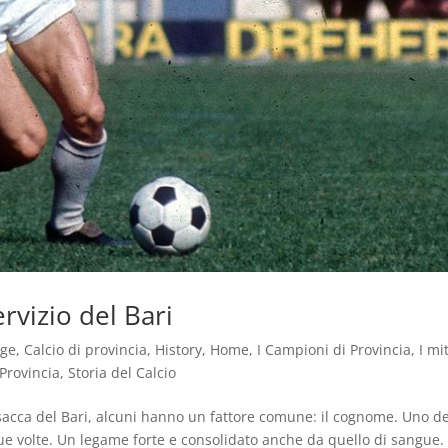
ervizio del Bari
age
,
Calcio di provincia
,
History
,
Home
,
I Campioni di Provincia
,
I mit
Provincia
,
Storia del Calcio
casacca del Bari, alcuni hanno un fattore comune: il cognome. Uno de
que volte. Un legame forte e consolidato anche da quello di sangue