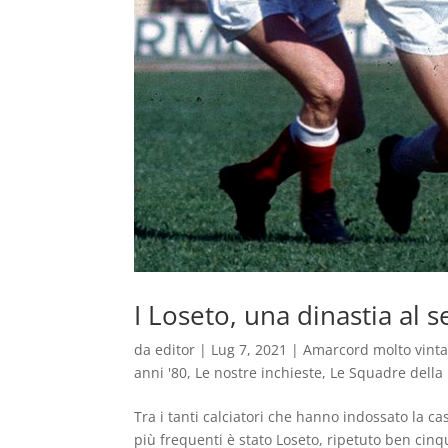
I Loseto, una dinastia al s
da
editor
|
Lug 7, 2021
|
Amarcord molto vint
anni '80
,
Le nostre inchieste
,
Le Squadre della 
Tra i tanti calciatori che hanno indossato la 
più frequenti è stato Loseto, ripetuto ben cin