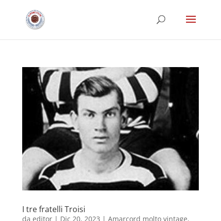
I tre fratelli Troisi
da
editor
|
Dic 20, 2023
|
Amarcord molto vintage
,