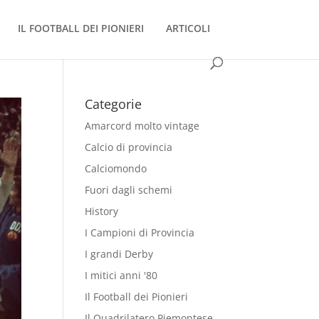
IL FOOTBALL DEI PIONIERI
ARTICOLI
Categorie
Amarcord molto vintage
Calcio di provincia
Calciomondo
Fuori dagli schemi
History
I Campioni di Provincia
I grandi Derby
I mitici anni '80
Il Football dei Pionieri
Il Quadrilatero Piemontese