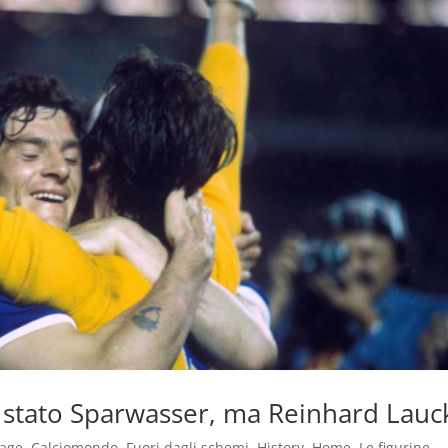
ra stato Sparwasser, ma Reinhard Lauc
tage
,
Calciomondo
,
Fuori dagli schemi
,
History
,
Home
,
Le figurine