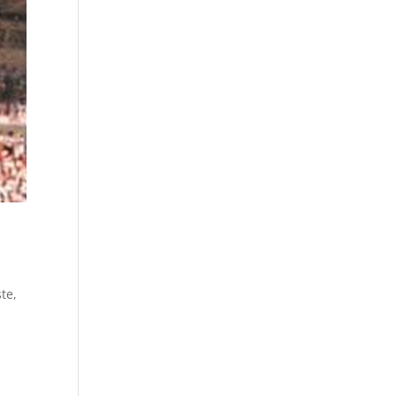
ste
,