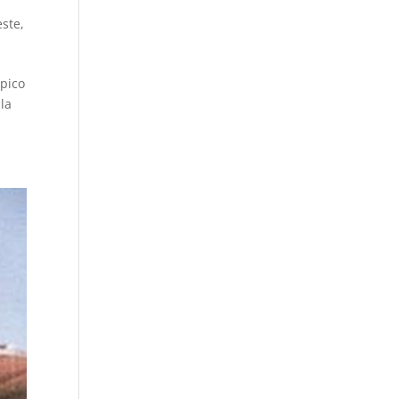
este
,
mpico
la