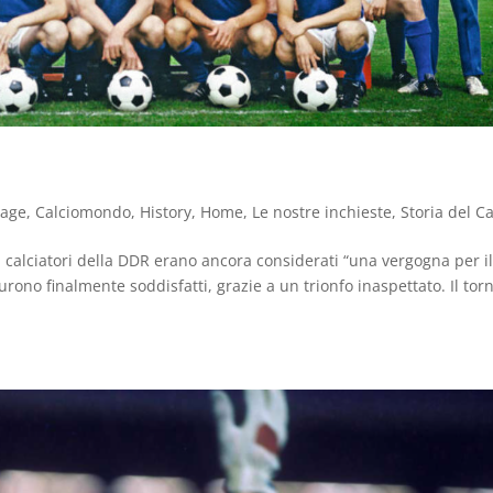
tage
,
Calciomondo
,
History
,
Home
,
Le nostre inchieste
,
Storia del Ca
i calciatori della DDR erano ancora considerati “una vergogna per i
urono finalmente soddisfatti, grazie a un trionfo inaspettato. Il tor