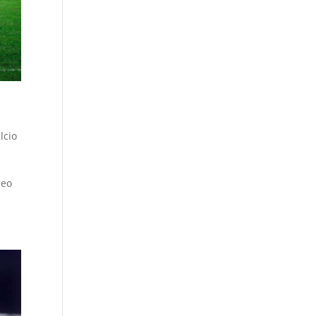
lcio
l
neo