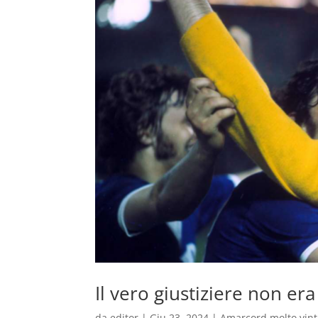
Il vero giustiziere non e
da
editor
|
Giu 23, 2024
|
Amarcord molto vin