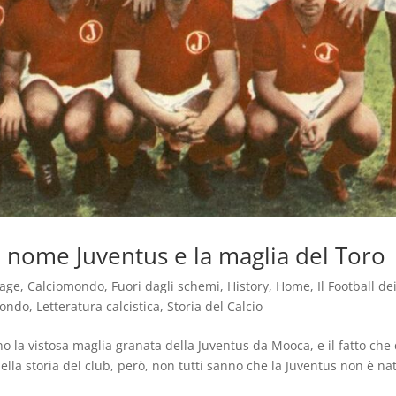
l nome Juventus e la maglia del Toro
tage
,
Calciomondo
,
Fuori dagli schemi
,
History
,
Home
,
Il Football de
mondo
,
Letteratura calcistica
,
Storia del Calcio
o la vistosa maglia granata della Juventus da Mooca, e il fatto che
 della storia del club, però, non tutti sanno che la Juventus non è na