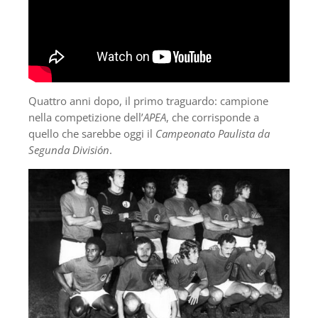
Quattro anni dopo, il primo traguardo: campione
nella competizione dell’
APEA
, che corrisponde a
quello che sarebbe oggi il
Campeonato Paulista da
Segunda División
.