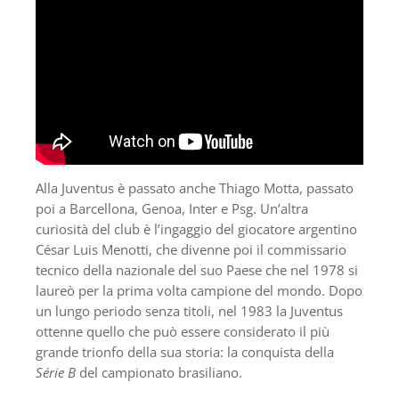
Alla Juventus è passato anche Thiago Motta, passato
poi a Barcellona, Genoa, Inter e Psg. Un’altra
curiosità del club è l’ingaggio del giocatore argentino
César Luis Menotti, che divenne poi il commissario
tecnico della nazionale del suo Paese che nel 1978 si
laureò per la prima volta campione del mondo. Dopo
un lungo periodo senza titoli, nel 1983 la Juventus
ottenne quello che può essere considerato il più
grande trionfo della sua storia: la conquista della
Série B
del campionato brasiliano.