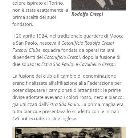
colore ispirato al Torino,
non è stata esattamente la
Rodolfo Crespi
prima scelta dei suoi
fondatori.
Il 20 aprile 1924, nel tradizionale quartiere di Mooca,
a San Paolo, nasceva il
Cotonifício Rodolfo Crespi
Futebol Clube
, squadra fondata da operai italiani
dipendenti del
Cotonifício Crespi
, dopo la fusione di
due squadre:
Extra São Paulo
e
Cavalheiro Crespi
.
La fusione dei club e il cambio di denominazione
erano finalizzate all’affiliazione alla Federazione per
poter disputare i campionati dilettantistici; le prime
divise adottate avevano i colori rosso, nero e bianco,
già utilizzati dall’
Extra São Paulo
. La prima maglia era
tutta bianca e presentava lo scudetto con le iniziali
CRC
intrecciate, in stile inglese.