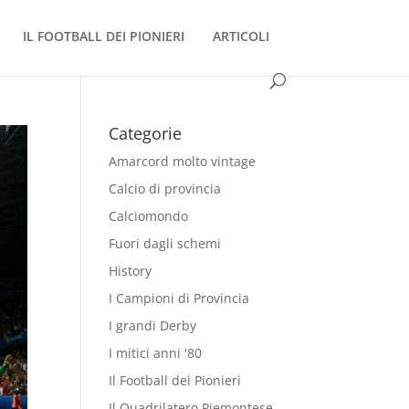
IL FOOTBALL DEI PIONIERI
ARTICOLI
Categorie
Amarcord molto vintage
Calcio di provincia
Calciomondo
Fuori dagli schemi
History
I Campioni di Provincia
I grandi Derby
I mitici anni '80
Il Football dei Pionieri
Il Quadrilatero Piemontese