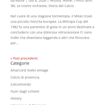
da
editor
|
Giu 8, 2026
|
History
,
Home
,
I mitici anni
'80
,
Le nostre inchieste
,
Storia del Calcio
Nel cuore di una stagione tormentata, il Milan trovò
una piccola rivincita europea. La Mitropa Cup del
1982 fu una parentesi di gioia in un anno destinato a
concludersi con una dolorosa retrocessione Ci sono
trofei che diventano leggenda e altri che finiscono
per...
« Post precedenti
Categorie
Amarcord molto vintage
Calcio di provincia
Calciomondo
Fuori dagli schemi
History