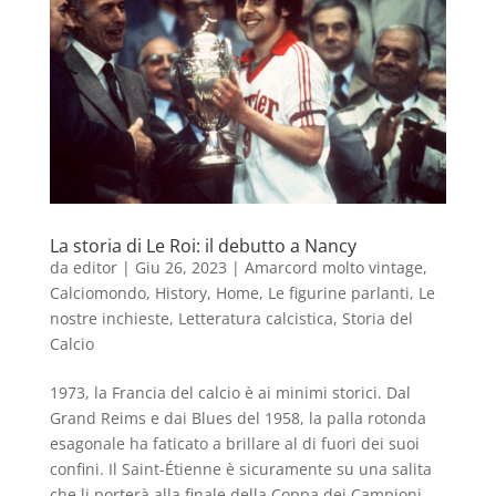
La storia di Le Roi: il debutto a Nancy
da
editor
|
Giu 26, 2023
|
Amarcord molto vintage
,
Calciomondo
,
History
,
Home
,
Le figurine parlanti
,
Le
nostre inchieste
,
Letteratura calcistica
,
Storia del
Calcio
1973, la Francia del calcio è ai minimi storici. Dal
Grand Reims e dai Blues del 1958, la palla rotonda
esagonale ha faticato a brillare al di fuori dei suoi
confini. Il Saint-Étienne è sicuramente su una salita
che li porterà alla finale della Coppa dei Campioni