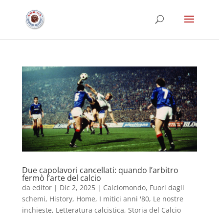
Due capolavori cancellati: quando l’arbitro
fermò l’arte del calcio
da
editor
|
Dic 2, 2025
|
Calciomondo
,
Fuori dagli
schemi
,
History
,
Home
,
I mitici anni '80
,
Le nostre
inchieste
,
Letteratura calcistica
,
Storia del Calcio