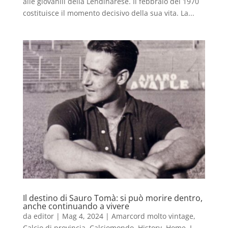
alle giovanili della Lendinarese. Il febbraio del 1970
costituisce il momento decisivo della sua vita. La...
Il destino di Sauro Tomà: si può morire dentro,
anche continuando a vivere
da
editor
|
Mag 4, 2024
|
Amarcord molto vintage
,
Calcio di provincia
,
Calciomondo
,
History
,
Home
,
I