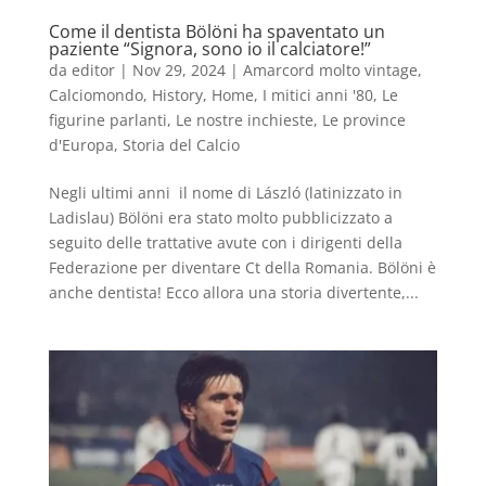
Come il dentista Bölöni ha spaventato un
paziente “Signora, sono io il calciatore!”
da
editor
|
Nov 29, 2024
|
Amarcord molto vintage
,
Calciomondo
,
History
,
Home
,
I mitici anni '80
,
Le
figurine parlanti
,
Le nostre inchieste
,
Le province
d'Europa
,
Storia del Calcio
Negli ultimi anni il nome di László (latinizzato in
Ladislau) Bölöni era stato molto pubblicizzato a
seguito delle trattative avute con i dirigenti della
Federazione per diventare Ct della Romania. Bölöni è
anche dentista! Ecco allora una storia divertente,...