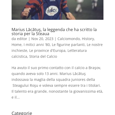
Marius Lăcătuş, la leggenda che ha scritto la
storia per la Steaua
da
editor
|
Nov 20, 2023
|
Calciomondo
,
History
,
Home
,
I mitici anni '80
,
Le figurine parlanti
,
Le nostre
inchieste
,
Le province d'Europa
,
Letteratura
calcistica
,
Storia del Calcio
Ha avuto il suo primo contatto con il calcio a Braşov,
quando aveva solo 13 anni. Marius Lăcătuş
indossava la maglia della squadra juniores della
Steagului Roşu e voleva sempre essere tra i titolari.
Il talento era grande, nonostante la giovanissima età,
e il...
Categorie