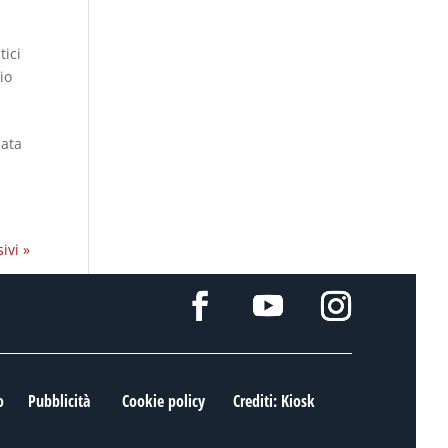
tici
io
nata
ivi »
o
Pubblicità
Cookie policy
Crediti: Kiosk