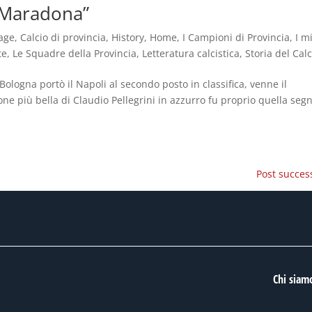
n Maradona”
age
,
Calcio di provincia
,
History
,
Home
,
I Campioni di Provincia
,
I mi
te
,
Le Squadre della Provincia
,
Letteratura calcistica
,
Storia del Calc
logna portò il Napoli al secondo posto in classifica, venne il
ne più bella di Claudio Pellegrini in azzurro fu proprio quella seg
Post success
Chi siam