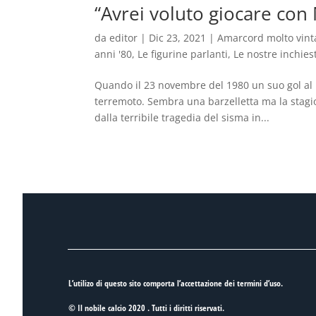
“Avrei voluto giocare co
da
editor
|
Dic 23, 2021
|
Amarcord molto vint
anni '80
,
Le figurine parlanti
,
Le nostre inchies
Quando il 23 novembre del 1980 un suo gol al Bo
terremoto. Sembra una barzelletta ma la stagio
dalla terribile tragedia del sisma in...
L’utilizo di questo sito comporta l’accettazione dei
termini d’uso
.
© Il nobile calcio 2020 . Tutti i diritti riservati.