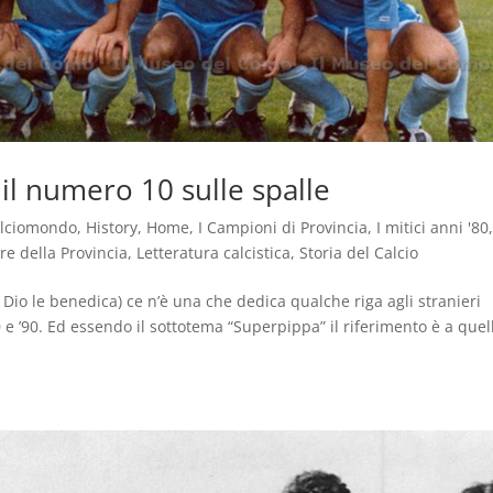
e il numero 10 sulle spalle
lciomondo
,
History
,
Home
,
I Campioni di Provincia
,
I mitici anni '80
re della Provincia
,
Letteratura calcistica
,
Storia del Calcio
 Dio le benedica) ce n’è una che dedica qualche riga agli stranieri
’80 e ’90. Ed essendo il sottotema “Superpippa” il riferimento è a quel