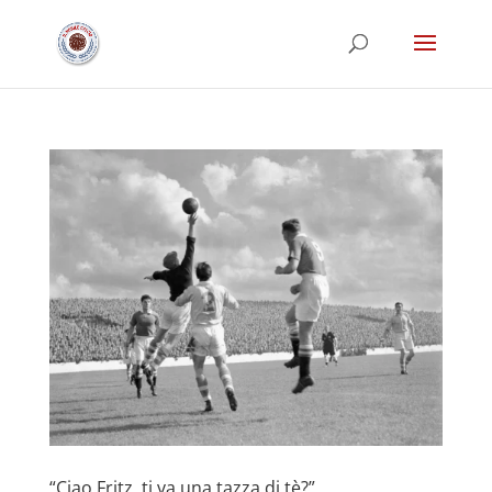
“Ciao Fritz, ti va una tazza di tè?”