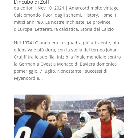
L’incubo di Zoff
da
editor
|
Nov 10, 2024
|
Amarcord molto vintage
,
Calciomondo
,
Fuori dagli schemi
,
History
,
Home
,
I
mitici anni '80
,
Le nostre inchieste
,
Le province
d'Europa
,
Letteratura calcistica
,
Storia del Calcio
Nel 1974 l’Olanda era la squadra più attraente, più
offensiva e più dura, con la stella del torneo Johan
Cruijff tra le sue fila. Iniziò la finale mondiale contro
la Germania Ovest a Monaco di Baviera domenica
pomeriggio, 7 luglio. Nonostante i successi di
Feyenoord e...