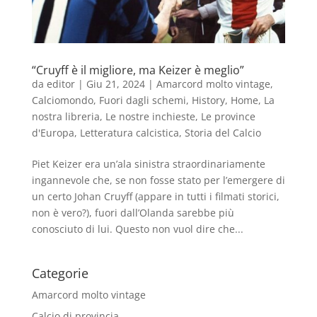
“Cruyff è il migliore, ma Keizer è meglio”
da
editor
|
Giu 21, 2024
|
Amarcord molto vintage
,
Calciomondo
,
Fuori dagli schemi
,
History
,
Home
,
La
nostra libreria
,
Le nostre inchieste
,
Le province
d'Europa
,
Letteratura calcistica
,
Storia del Calcio
Piet Keizer era un’ala sinistra straordinariamente
ingannevole che, se non fosse stato per l’emergere di
un certo Johan Cruyff (appare in tutti i filmati storici,
non è vero?), fuori dall’Olanda sarebbe più
conosciuto di lui. Questo non vuol dire che...
Categorie
Amarcord molto vintage
Calcio di provincia