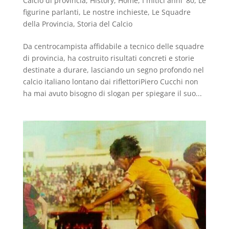
Calcio di provincia
,
History
,
Home
,
I mitici anni '80
,
Le
figurine parlanti
,
Le nostre inchieste
,
Le Squadre
della Provincia
,
Storia del Calcio
Da centrocampista affidabile a tecnico delle squadre
di provincia, ha costruito risultati concreti e storie
destinate a durare, lasciando un segno profondo nel
calcio italiano lontano dai riflettoriPiero Cucchi non
ha mai avuto bisogno di slogan per spiegare il suo...