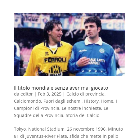
Il titolo mondiale senza aver mai giocato
da
editor
|
Feb 3, 2025
|
Calcio di provincia
,
Calciomondo
,
Fuori dagli schemi
,
History
,
Home
,
I
Campioni di Provincia
,
Le nostre inchieste
,
Le
Squadre della Provincia
,
Storia del Calcio
Tokyo, National Stadium, 26 novembre 1996. Minuto
81 di Juventus-River Plate, sfida che mette in palio