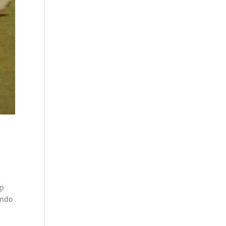
gi
endo