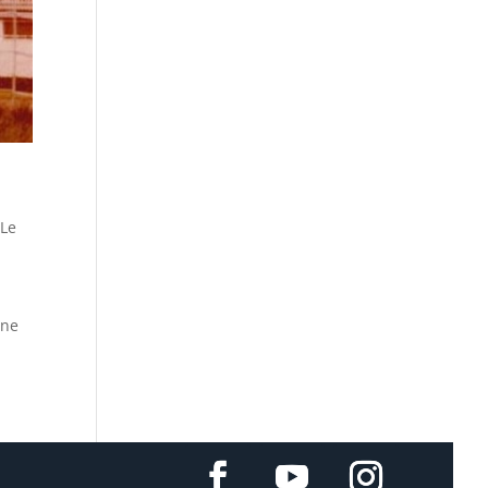
,
Le
one