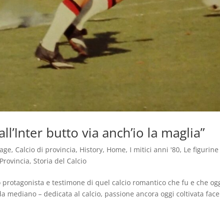
ll’Inter butto via anch’io la maglia”
tage
,
Calcio di provincia
,
History
,
Home
,
I mitici anni '80
,
Le figurine
Provincia
,
Storia del Calcio
o protagonista e testimone di quel calcio romantico che fu e che og
da mediano – dedicata al calcio, passione ancora oggi coltivata fac