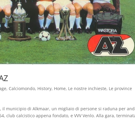
 AZ
age
,
Calciomondo
,
History
,
Home
,
Le nostre inchieste
,
Le province
s, il municipio di Alkmaar, un migliaio di persone si raduna per an
 ’54, club calcistico appena fondato, e VVV Venlo. Alla gara, terminat