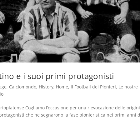
tino e i suoi primi protagonisti
age
,
Calciomondo
,
History
,
Home
,
Il Football dei Pionieri
,
Le nostre
io
a rioplatense Cogliamo l’occasione per una rievocazione delle origini
 protagonisti che ne segnarono la fase pionieristica nei primi anni 