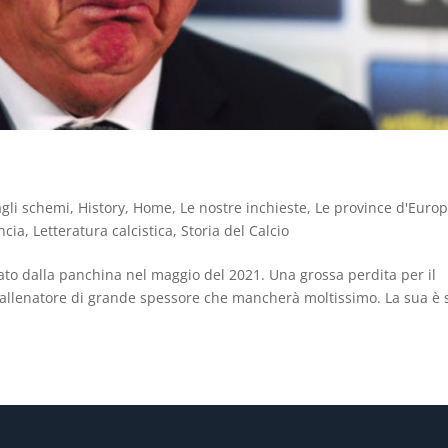
agli schemi
,
History
,
Home
,
Le nostre inchieste
,
Le province d'Euro
ncia
,
Letteratura calcistica
,
Storia del Calcio
rato dalla panchina nel maggio del 2021. Una grossa perdita per il
allenatore di grande spessore che mancherà moltissimo. La sua è 