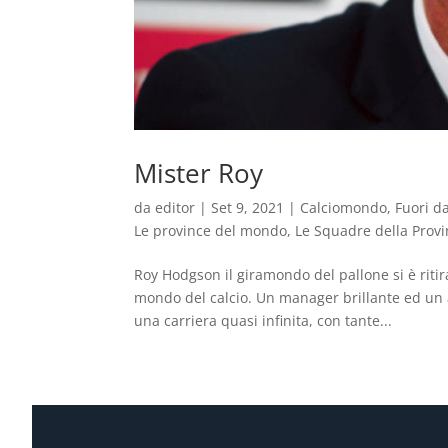
Mister Roy
da
editor
|
Set 9, 2021
|
Calciomondo
,
Fuori d
Le province del mondo
,
Le Squadre della Provi
Roy Hodgson il giramondo del pallone si è riti
mondo del calcio. Un manager brillante ed un 
una carriera quasi infinita, con tante...