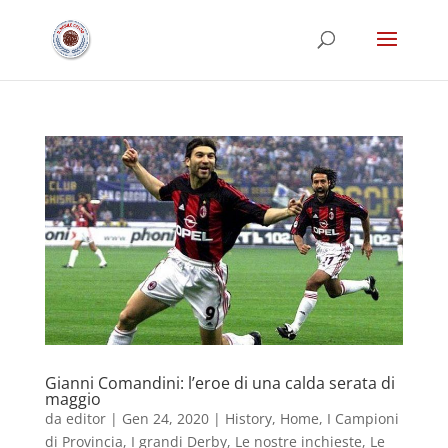
Gianni Comandini: l’eroe di una calda serata di
maggio
da
editor
|
Gen 24, 2020
|
History
,
Home
,
I Campioni
di Provincia
,
I grandi Derby
,
Le nostre inchieste
,
Le