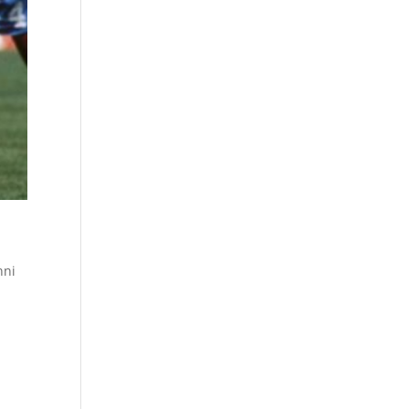
nni
i