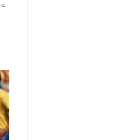
'80
,