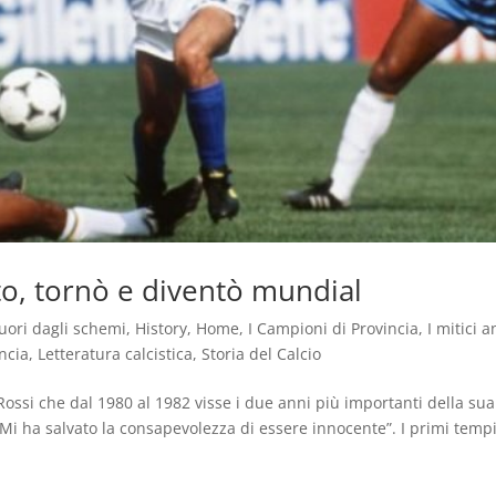
ato, tornò e diventò mundial
uori dagli schemi
,
History
,
Home
,
I Campioni di Provincia
,
I mitici a
ncia
,
Letteratura calcistica
,
Storia del Calcio
Rossi che dal 1980 al 1982 visse i due anni più importanti della sua
e. Mi ha salvato la consapevolezza di essere innocente”. I primi temp