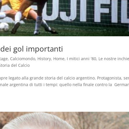
dei gol importanti
tage
,
Calciomondo
,
History
,
Home
,
I mitici anni '80
,
Le nostre inchi
Storia del Calcio
e legato alla grande storia del calcio argentino. Protagonista, s
nale argentina di tutti i tempi: quello nella finale contro la Germa