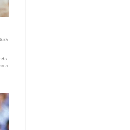
atura
ondo
mania