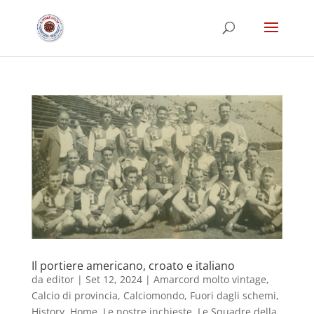
Il portiere americano, croato e italiano
da
editor
|
Set 12, 2024
|
Amarcord molto vintage
,
Calcio di provincia
,
Calciomondo
,
Fuori dagli schemi
,
History
,
Home
,
Le nostre inchieste
,
Le Squadre della