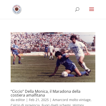
“Ciccio” Della Monica, il Maradona della
costiera amalfitana
da
editor
|
Feb 21, 2025
|
Amarcord molto vintage
,
Calcio di provincia
,
Fuori dagli schemi
,
History
,