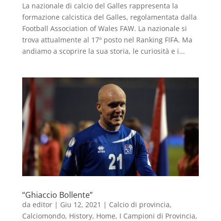
La nazionale di calcio del Galles rappresenta la
formazione calcistica del Galles, regolamentata dalla
Football Association of Wales FAW. La nazionale si
trova attualmente al 17º posto nel Ranking FIFA. Ma
andiamo a scoprire la sua storia, le curiosità e i...
“Ghiaccio Bollente”
da
editor
|
Giu 12, 2021
|
Calcio di provincia
,
Calciomondo
,
History
,
Home
,
I Campioni di Provincia
,