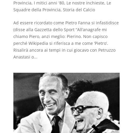
Provincia
,
I mitici anni '80
,
Le nostre inchieste
,
Le
Squadre della Provincia
,
Storia del Calcio
Ad essere ricordato come Pietro Fanna si infastidisce
(disse alla Gazzetta dello Sport “All’anagrafe mi
chiamo Piero, anzi meglio: Pierino. Non capisco
perché Wikipedia si riferisca a me come ‘Pietro’.
Risalirà ancora ai tempi in cui giocavo con Petruzzo
Anastasi o...