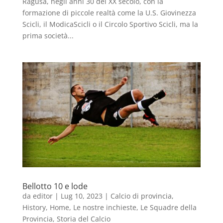
Ragusa, negli anni 30 del XX secolo, con la
formazione di piccole realtà come la U.S. Giovinezza
Scicli, il ModicaScicli o il Circolo Sportivo Scicli, ma la
prima società...
Bellotto 10 e lode
da
editor
|
Lug 10, 2023
|
Calcio di provincia
,
History
,
Home
,
Le nostre inchieste
,
Le Squadre della
Provincia
,
Storia del Calcio