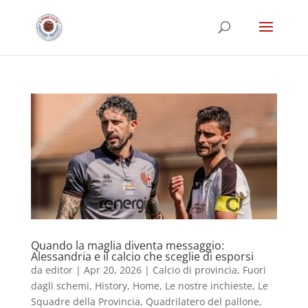
Quando la maglia diventa messaggio:
Alessandria e il calcio che sceglie di esporsi
da
editor
|
Apr 20, 2026
|
Calcio di provincia
,
Fuori
dagli schemi
,
History
,
Home
,
Le nostre inchieste
,
Le
Squadre della Provincia
,
Quadrilatero del pallone
,