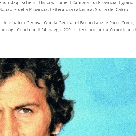
Fuori dagli schemi
,
History
,
Home
,
I Campioni di Provincia
,
I grandi
Squadre della Provincia
,
Letteratura calcistica
,
Storia del Calcio
di chi è nato a Genova. Quella Genova di Bruno Lauzi e Paolo Conte,
i randagi. Cuori che il 24 maggio 2001 si fermano per un’emozione c