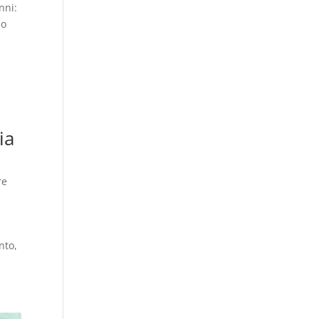
nni:
no
ia
re
nto,