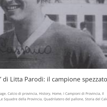
” di Litta Parodi: il campione spezzat
tage
,
Calcio di provincia
,
History
,
Home
,
I Campioni di Provincia
,
Il
Le Squadre della Provincia
,
Quadrilatero del pallone
,
Storia del Cal