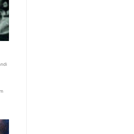
andi
em