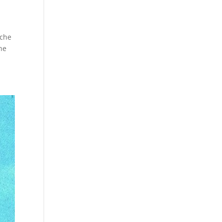
 che
he