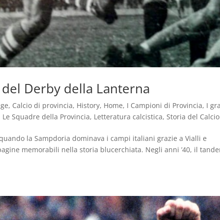
re del Derby della Lanterna
age
,
Calcio di provincia
,
History
,
Home
,
I Campioni di Provincia
,
I gr
,
Le Squadre della Provincia
,
Letteratura calcistica
,
Storia del Calcio
 quando la Sampdoria dominava i campi italiani grazie a Vialli e
agine memorabili nella storia blucerchiata. Negli anni ’40, il tand