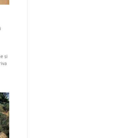
i
l
e si
riva