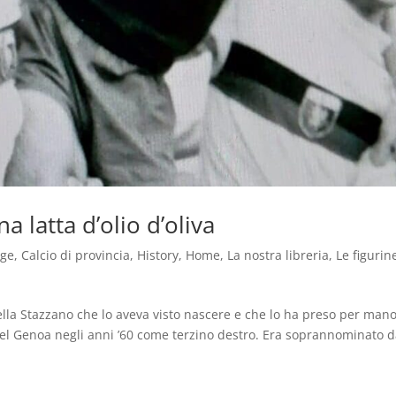
a latta d’olio d’oliva
age
,
Calcio di provincia
,
History
,
Home
,
La nostra libreria
,
Le figurin
lla Stazzano che lo aveva visto nascere e che lo ha preso per man
el Genoa negli anni ’60 come terzino destro. Era soprannominato 