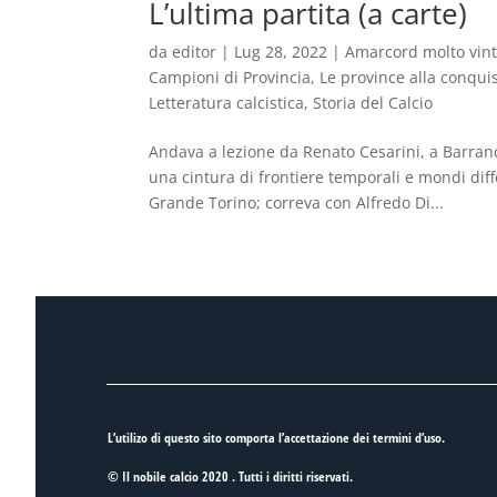
L’ultima partita (a carte)
da
editor
|
Lug 28, 2022
|
Amarcord molto vin
Campioni di Provincia
,
Le province alla conqu
Letteratura calcistica
,
Storia del Calcio
Andava a lezione da Renato Cesarini, a Barran
una cintura di frontiere temporali e mondi diffe
Grande Torino; correva con Alfredo Di...
L’utilizo di questo sito comporta l’accettazione dei
termini d’uso
.
© Il nobile calcio 2020 . Tutti i diritti riservati.