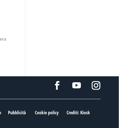
I
 era
o
Pubblicità
Cookie policy
Crediti: Kiosk