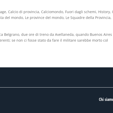
tage
,
Calcio di provincia
,
Calciomondo
,
Fuori dagli schemi
,
History
,
ista del mondo
,
Le province del mondo
,
Le Squadre della Provincia
,
ca Belgrano, due ore di treno da Avellaneda, quando Buenos Aires
renti; se non ci fosse stato da fare il militare sarebbe morto col
Chi siam