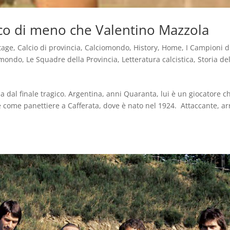
oco di meno che Valentino Mazzola
tage
,
Calcio di provincia
,
Calciomondo
,
History
,
Home
,
I Campioni d
 mondo
,
Le Squadre della Provincia
,
Letteratura calcistica
,
Storia de
a dal finale tragico. Argentina, anni Quaranta, lui è un giocatore ch
 come panettiere a Cafferata, dove è nato nel 1924. Attaccante, ar