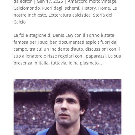
da
editor
|
Gen 17, 2025
|
Amarcord molto vintage
,
Calciomondo
,
Fuori dagli schemi
,
History
,
Home
,
Le
nostre inchieste
,
Letteratura calcistica
,
Storia del
Calcio
La folle stagione di Denis Law con il Torino è stata
famosa per i suoi ben documentati exploit fuori dal
campo, tra cui un incidente d’auto, discussioni con il
suo allenatore e risse regolari con i paparazzi. La sua
presenza in Italia, tuttavia, lo ha plasmato...