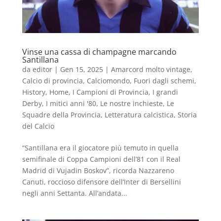
Vinse una cassa di champagne marcando
Santillana
da
editor
|
Gen 15, 2025
|
Amarcord molto vintage
,
Calcio di provincia
,
Calciomondo
,
Fuori dagli schemi
,
History
,
Home
,
I Campioni di Provincia
,
I grandi
Derby
,
I mitici anni '80
,
Le nostre inchieste
,
Le
Squadre della Provincia
,
Letteratura calcistica
,
Storia
del Calcio
“Santillana era il giocatore più temuto in quella
semifinale di Coppa Campioni dell’81 con il Real
Madrid di Vujadin Boskov”, ricorda Nazzareno
Canuti, roccioso difensore dell’Inter di Bersellini
negli anni Settanta. All’andata...