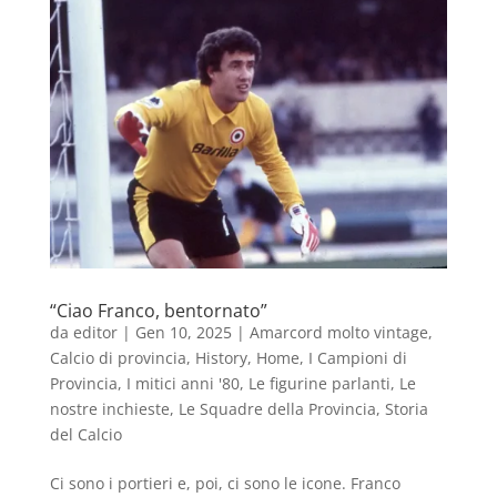
“Ciao Franco, bentornato”
da
editor
|
Gen 10, 2025
|
Amarcord molto vintage
,
Calcio di provincia
,
History
,
Home
,
I Campioni di
Provincia
,
I mitici anni '80
,
Le figurine parlanti
,
Le
nostre inchieste
,
Le Squadre della Provincia
,
Storia
del Calcio
Ci sono i portieri e, poi, ci sono le icone. Franco