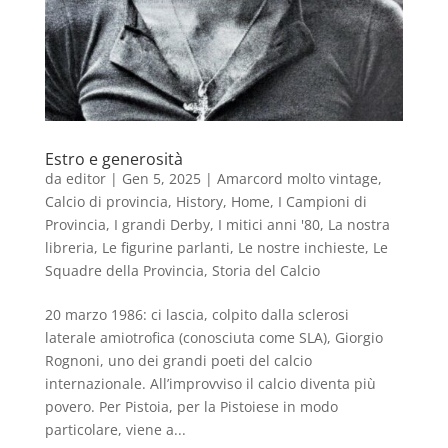
Estro e generosità
da
editor
|
Gen 5, 2025
|
Amarcord molto vintage
,
Calcio di provincia
,
History
,
Home
,
I Campioni di
Provincia
,
I grandi Derby
,
I mitici anni '80
,
La nostra
libreria
,
Le figurine parlanti
,
Le nostre inchieste
,
Le
Squadre della Provincia
,
Storia del Calcio
20 marzo 1986: ci lascia, colpito dalla sclerosi
laterale amiotrofica (conosciuta come SLA), Giorgio
Rognoni, uno dei grandi poeti del calcio
internazionale. All’improvviso il calcio diventa più
povero. Per Pistoia, per la Pistoiese in modo
particolare, viene a...