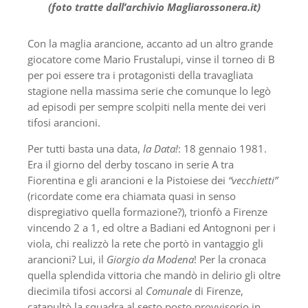
(foto tratte dall’archivio Magliarossonera.it)
Con la maglia arancione, accanto ad un altro grande
giocatore come Mario Frustalupi, vinse il torneo di B
per poi essere tra i protagonisti della travagliata
stagione nella massima serie che comunque lo legò
ad episodi per sempre scolpiti nella mente dei veri
tifosi arancioni.
Per tutti basta una data,
la Data!
: 18 gennaio 1981.
Era il giorno del derby toscano in serie A tra
Fiorentina e gli arancioni e la Pistoiese dei
“vecchietti”
(ricordate come era chiamata quasi in senso
dispregiativo quella formazione?), trionfò a Firenze
vincendo 2 a 1, ed oltre a Badiani ed Antognoni per i
viola, chi realizzò la rete che portò in vantaggio gli
arancioni? Lui, il
Giorgio da Modena
! Per la cronaca
quella splendida vittoria che mandò in delirio gli oltre
diecimila tifosi accorsi al
Comunale
di Firenze,
catapultò la squadra al sesto posto provvisorio in