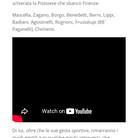
schierata la Pistoiese che sbancò Firenze:
Mascella, Zagano, Borgo, Benedetti, Berni, Lippi,
Badiani, Agostinelli, Rognoni, Frustalupi (88′
Paganelli), Chimenti.
Di lui, oltre che le sue gesta sportive, rimarranno i
modi gentili e in qualche modo introversi, che