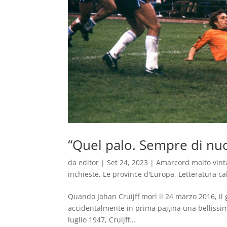
“Quel palo. Sempre di nuo
da
editor
|
Set 24, 2023
|
Amarcord molto vint
inchieste
,
Le province d'Europa
,
Letteratura cal
Quando Johan Cruijff morì il 24 marzo 2016, il
accidentalmente in prima pagina una bellissima
luglio 1947, Cruijff...