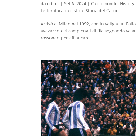
da
editor
|
Set 6, 2024
|
Calciomondo
,
History
Letteratura calcistica
,
Storia del Calcio
Arrivò al Milan nel 1992, con in valigia un Pall
aveva vinto 4 campionati di fila segnando valan
rossoneri per affiancare...