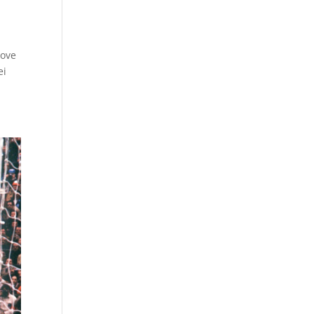
dove
ei