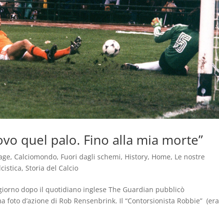
vo quel palo. Fino alla mia morte”
age
,
Calciomondo
,
Fuori dagli schemi
,
History
,
Home
,
Le nostre
cistica
,
Storia del Calcio
 giorno dopo il quotidiano inglese The Guardian pubblicò
 foto d’azione di Rob Rensenbrink. Il “Contorsionista Robbie” (era