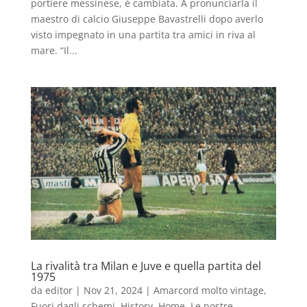
portiere messinese, è cambiata. A pronunciarla il
maestro di calcio Giuseppe Bavastrelli dopo averlo
visto impegnato in una partita tra amici in riva al
mare. “Il...
La rivalità tra Milan e Juve e quella partita del
1975
da
editor
|
Nov 21, 2024
|
Amarcord molto vintage
,
Fuori dagli schemi
,
History
,
Home
,
Le nostre