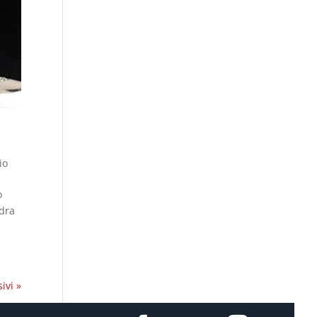
io
o
adra
ivi »