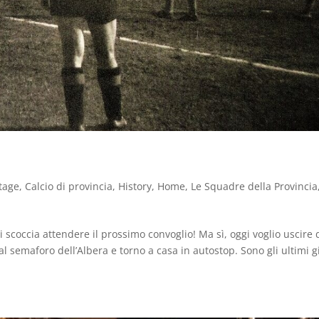
tage
,
Calcio di provincia
,
History
,
Home
,
Le Squadre della Provincia
i scoccia attendere il prossimo convoglio! Ma sì, oggi voglio uscire 
 al semaforo dell’Albera e torno a casa in autostop. Sono gli ultimi g