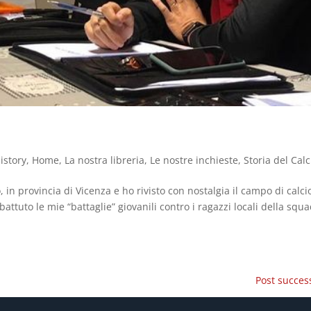
istory
,
Home
,
La nostra libreria
,
Le nostre inchieste
,
Storia del Calc
 in provincia di Vicenza e ho rivisto con nostalgia il campo di calci
attuto le mie “battaglie” giovanili contro i ragazzi locali della squ
Post success