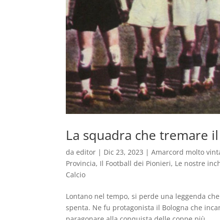
La squadra che tremare i
da
editor
|
Dic 23, 2023
|
Amarcord molto vint
Provincia
,
Il Football dei Pionieri
,
Le nostre inc
Calcio
Lontano nel tempo, si perde una leggenda che ai
spenta. Ne fu protagonista il Bologna che inc
paragonare alla conquista delle coppe più...