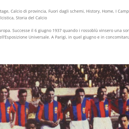
ntage
,
Calcio di provincia
,
Fuori dagli schemi
,
History
,
Home
,
I Camp
lcistica
,
Storia del Calcio
’Europa. Successe il 6 giugno 1937 quando i rossoblù vinsero una so
ell’Esposizione Universale. A Parigi, in quel giugno e in concomitan