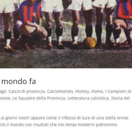
l mondo fa
age
,
Calcio di provincia
,
Calciomondo
,
History
,
Home
,
I Campioni di
hieste
,
Le Squadre della Provincia
,
Letteratura calcistica
,
Storia del
 giorni nostri appare come il riflesso di luce di una stella ormai
antò il mondo con risultati che nei tempi moderni potremmo