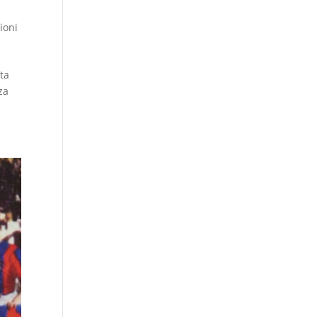
ioni
rta
za