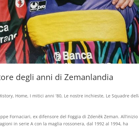
iatore degli anni di Zemanlandia
History
,
Home
,
I mitici anni '80
,
Le nostre inchieste
,
Le Squadre dell
eppe Fornaciari, ex difensore del Foggia di Zdeněk Zeman. All’inizio
tagioni in serie A con la maglia rossonera, dal 1992 al 1994, ha