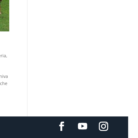
eria
,
niva
 che