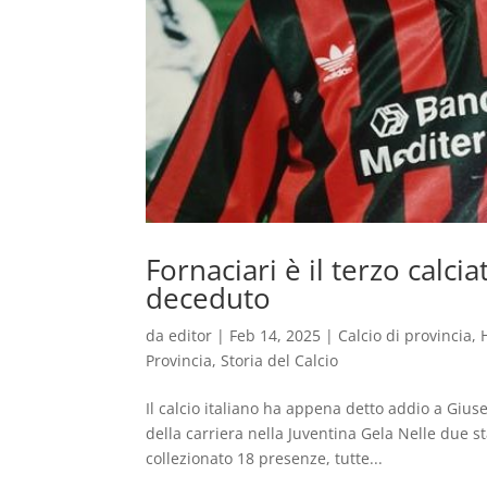
Fornaciari è il terzo calc
deceduto
da
editor
|
Feb 14, 2025
|
Calcio di provincia
,
Provincia
,
Storia del Calcio
Il calcio italiano ha appena detto addio a Gius
della carriera nella Juventina Gela Nelle due s
collezionato 18 presenze, tutte...