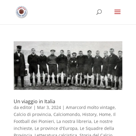
Un viaggio in Italia
da
editor
|
Mar 3, 2024
|
Amarcord molto vintage
,
Calcio di provincia
,
Calciomondo
,
History
,
Home
,
Il
Football dei Pionieri
,
La nostra libreria
,
Le nostre
inchieste
,
Le province d'Europa
,
Le Squadre della
Provincia
,
Letteratura calcistica
,
Storia del Calcio