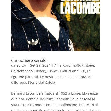
Cannoniere seriale
da
editor
|
Set 29, 2024
|
Amarcord molto vintage
,
Calciomondo
,
History
,
Home
,
I mitici anni '80
,
Le
figurine parlanti
,
Le nostre inchieste
,
Le province
d'Europa
,
Storia del Calcio
Bernard Lacombe è nato nel 1952 a Lione. Ma senza
criniera. Come quasi tutti i bambini, alla nascita la
sua testa è rotonda come un palloncino. Del resto al
pallone ha pensato molto presto, a 11 anni (andava a