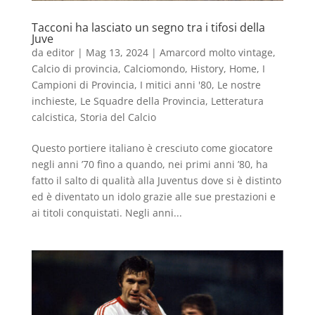
Tacconi ha lasciato un segno tra i tifosi della
Juve
da
editor
|
Mag 13, 2024
|
Amarcord molto vintage
,
Calcio di provincia
,
Calciomondo
,
History
,
Home
,
I
Campioni di Provincia
,
I mitici anni '80
,
Le nostre
inchieste
,
Le Squadre della Provincia
,
Letteratura
calcistica
,
Storia del Calcio
Questo portiere italiano è cresciuto come giocatore
negli anni ’70 fino a quando, nei primi anni ’80, ha
fatto il salto di qualità alla Juventus dove si è distinto
ed è diventato un idolo grazie alle sue prestazioni e
ai titoli conquistati. Negli anni...