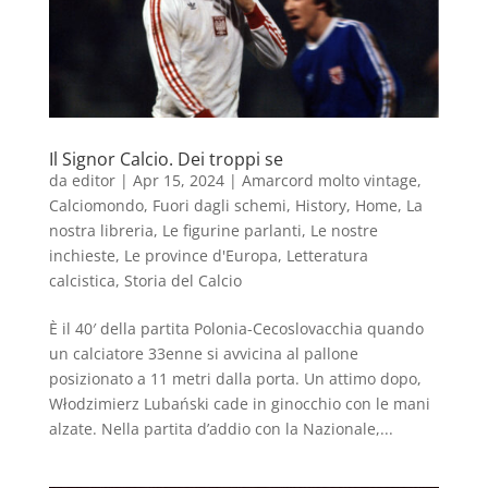
Il Signor Calcio. Dei troppi se
da
editor
|
Apr 15, 2024
|
Amarcord molto vintage
,
Calciomondo
,
Fuori dagli schemi
,
History
,
Home
,
La
nostra libreria
,
Le figurine parlanti
,
Le nostre
inchieste
,
Le province d'Europa
,
Letteratura
calcistica
,
Storia del Calcio
È il 40′ della partita Polonia-Cecoslovacchia quando
un calciatore 33enne si avvicina al pallone
posizionato a 11 metri dalla porta. Un attimo dopo,
Włodzimierz Lubański cade in ginocchio con le mani
alzate. Nella partita d’addio con la Nazionale,...