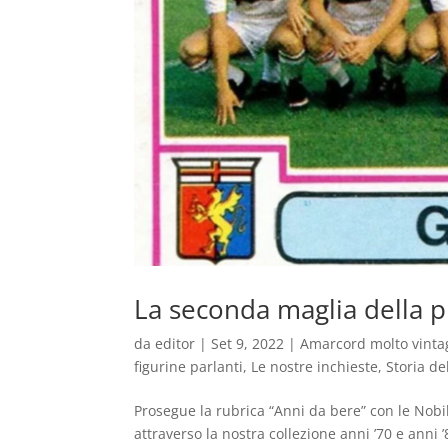
La seconda maglia della
da
editor
|
Set 9, 2022
|
Amarcord molto vinta
figurine parlanti
,
Le nostre inchieste
,
Storia de
Prosegue la rubrica “Anni da bere” con le Nobil
attraverso la nostra collezione anni ’70 e anni