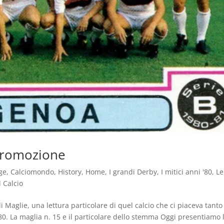
 promozione
ge
,
Calciomondo
,
History
,
Home
,
I grandi Derby
,
I mitici anni '80
,
Le
l Calcio
i Maglie, una lettura particolare di quel calcio che ci piaceva tanto
 ’80. La maglia n. 15 e il particolare dello stemma Oggi presentiamo 