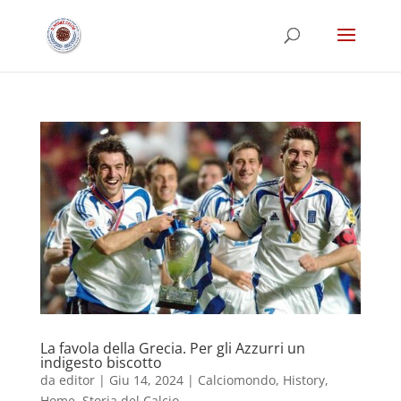
La favola della Grecia. Per gli Azzurri un
indigesto biscotto
da
editor
|
Giu 14, 2024
|
Calciomondo
,
History
,
Home
,
Storia del Calcio