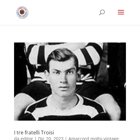
I tre fratelli Troisi
da
editor
|
Dic 20, 2023
|
Amarcord molto vintage
,